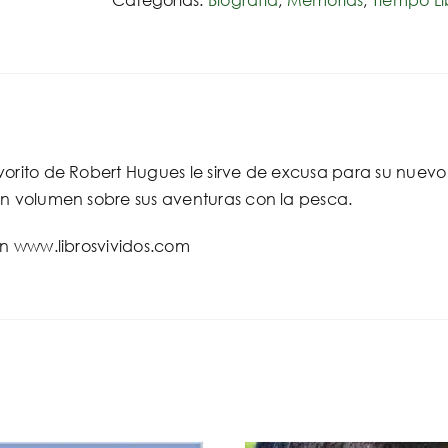
el
pez
cantidad
orito de Robert Hugues le sirve de excusa para su nuevo l
un volumen sobre sus aventuras con la pesca.
en www.librosvividos.com