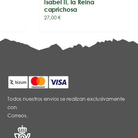
Isabel II, la Reina
caprichosa
27,00
€
Todos nuestros envíos se realizan exclusivamente
con
Correos.