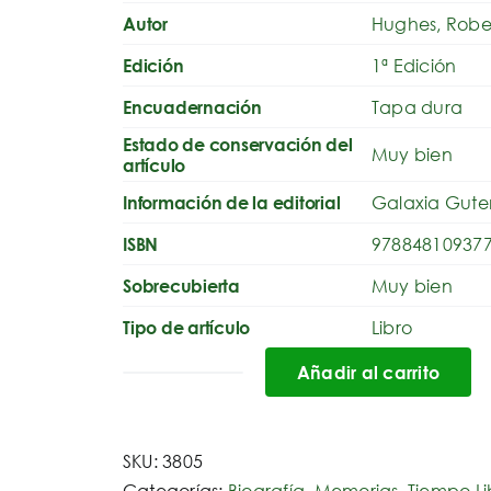
Hughes, Robe
Autor
1ª Edición
Edición
Tapa dura
Encuadernación
Estado de conservación del
Muy bien
artículo
Galaxia Gut
Información de la editorial
97884810937
ISBN
Muy bien
Sobrecubierta
Libro
Tipo de artículo
Añadir al carrito
Por
la
boca
SKU:
3805
muere
Categorías:
Biografía
,
Memorias
,
Tiempo Li