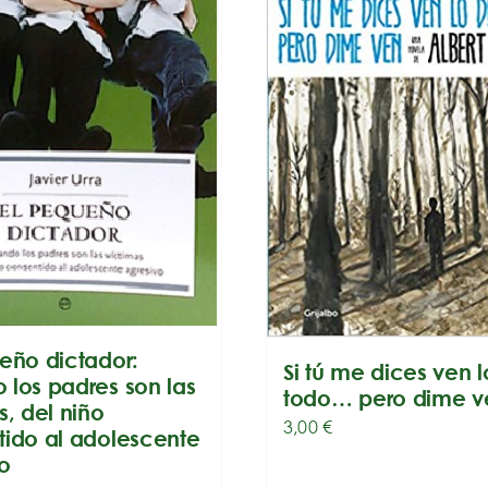
eño dictador:
Si tú me dices ven l
los padres son las
todo… pero dime v
s, del niño
3,00
€
tido al adolescente
o