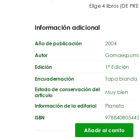
Elige 4 libros (DE 
Información adicional
2004
Año de publicación
Gomaespum
Autor
1ª Edición
Edición
Tapa blanda
Encuadernación
Estado de conservación del
Muy bien
artículo
Planeta
Información de la editorial
97884080544
ISBN
Añadir al carrito
Familia