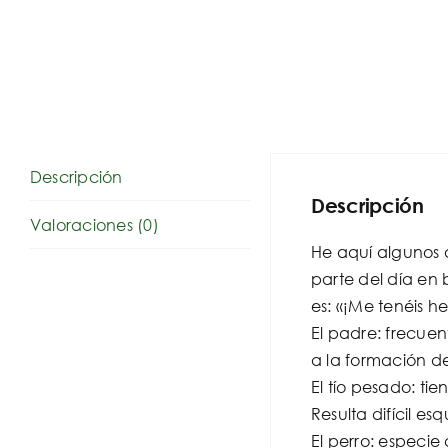
Descripción
Descripción
Valoraciones (0)
He aquí algunos d
parte del día en 
es: «¡Me tenéis h
El padre: frecue
a la formación de
El tío pesado: ti
Resulta difícil es
El perro: especi