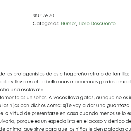
no
hay
SKU:
5970
más
Categorías:
Humor
,
Libro Descuento
que
una:
y
el
perro
lo
e los protagonistas de este hogareño retrato de familia
encontramos
bata y lleva en el cabello unos macarrones gordos amados 
en
echa una esclava!».
la
ntemente es un señor. A veces lleva gafas, aunque no es
calle
 los hijos con dichos como: «¡Te voy a dar una guantazo qu
cantidad
ene la virtud de presentarse en casa cuando menos se lo 
quivarlo, porque es un especialista en el acoso y derribo de
e de animal que sirve para que los niños le den patadas