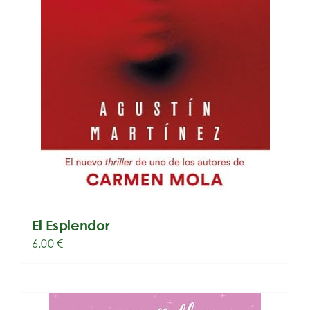
El Esplendor
6,00
€