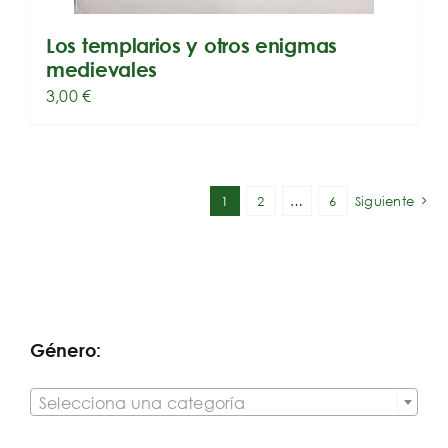
Los templarios y otros enigmas
medievales
3,00
€
1
2
…
6
Siguiente
Género:

Selecciona una categoría