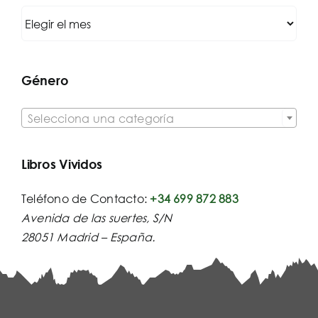
Archivo
Género

Selecciona una categoría
Libros Vividos
Teléfono de Contacto:
+34 699 872 883
Avenida de las suertes, S/N
28051 Madrid – España.