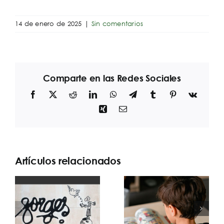
14 de enero de 2025
|
Sin comentarios
Comparte en las Redes Sociales
Facebook
X
Reddit
LinkedIn
WhatsApp
Telegram
Tumblr
Pinterest
Vk
Xing
Correo
electrónico
Artículos relacionados
Francisco
Ibáñez, el
JRR Tolkien, un
adiós al padre
escritor