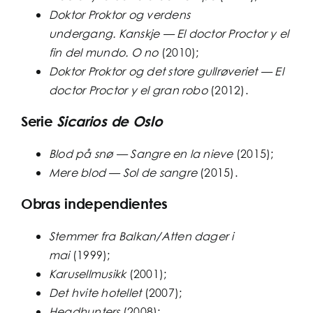
Doktor Proktor og verdens
undergang.
Kanskje — El doctor Proctor y el
fin del mundo. O no
(2010);
Doktor Proktor og det store gullrøveriet — El
doctor Proctor y el gran robo
(2012).
Serie
Sicarios de Oslo
Blod på snø — Sangre en la nieve
(2015);
Mere blod — Sol de sangre
(2015).
Obras independientes
Stemmer fra Balkan/Atten dager i
mai
(1999);
Karusellmusikk
(2001);
Det hvite hotellet
(2007);
Headhunters
(2008);