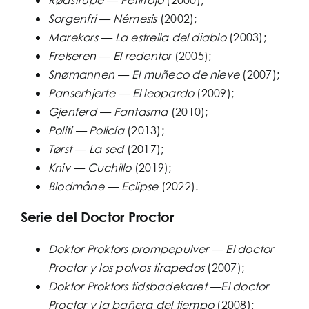
Sorgenfri — Némesis
(2002);
Marekors — La estrella del diablo
(2003);
Frelseren — El redentor
(2005);
Snømannen — El muñeco de nieve
(2007);
Panserhjerte — El leopardo
(2009);
Gjenferd — Fantasma
(2010);
Politi — Policía
(2013);
Tørst — La sed
(2017);
Kniv — Cuchillo
(2019);
Blodmåne — Eclipse
(2022).
Serie del Doctor Proctor
Doktor Proktors prompepulver — El doctor
Proctor y los polvos tirapedos
(2007);
Doktor Proktors tidsbadekaret —El doctor
Proctor y la bañera del tiempo
(2008);