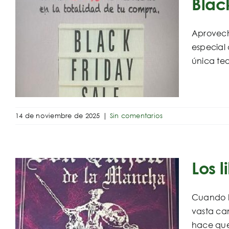
Black
Aprovech
especial 
única teo
14 de noviembre de 2025
|
Sin comentarios
Los l
Cuando h
vasta can
hace que 