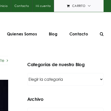
Inicio
Contacto
Mi cuenta
CARRITO
Quienes Somos
Blog
Contacto
nte
Categorías de nuestro Blog
Categorías
de
nuestro
Blog
Archivo
Archivo