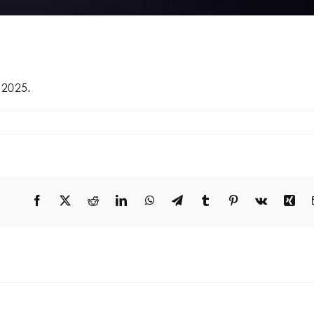
 2025.
Facebook
X
Reddit
LinkedIn
WhatsApp
Telegram
Tumblr
Pinterest
Vk
Xin