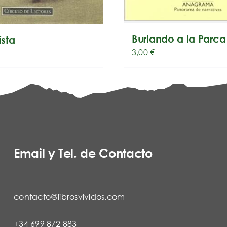
Burlando a la Parca
ista
3,00
€
Email y Tel. de Contacto
contacto@librosvividos.com
+34 699 872 883