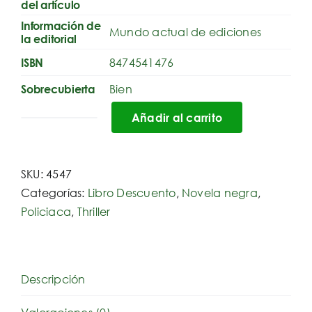
del artículo
Información de
Mundo actual de ediciones
la editorial
8474541476
ISBN
Bien
Sobrecubierta
Añadir al carrito
Cosecha
roja.
El
SKU:
4547
halcón
Categorías:
Libro Descuento
,
Novela negra
,
maltés
Policiaca
,
Thriller
cantidad
Descripción