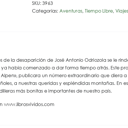
SKU:
3963
a
Categorías:
Aventuras
,
Tiempo Libre
,
Viaje
José
Antonio
odriozola
diez
años
despues
s de la desaparición de José Antonio Odriozola se le rin
cantidad
e ya había comenzado a dar forma tiempo atrás. Este proy
e Alpen», publicara un número extraordinario que diera a
les, a nuestras queridas y espléndidas montañas. En est
illeras más bonitas e importantes de nuestro país.
en www.librosvividos.com