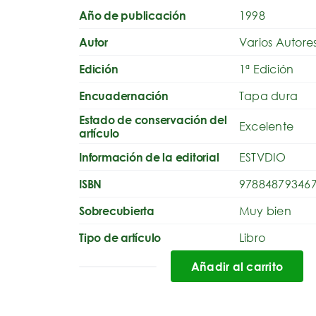
1998
Año de publicación
Varios Autore
Autor
1ª Edición
Edición
Tapa dura
Encuadernación
Estado de conservación del
Excelente
artículo
ESTVDIO
Información de la editorial
97884879346
ISBN
Muy bien
Sobrecubierta
Libro
Tipo de artículo
Añadir al carrito
Nuestras
montañas.
homenaje