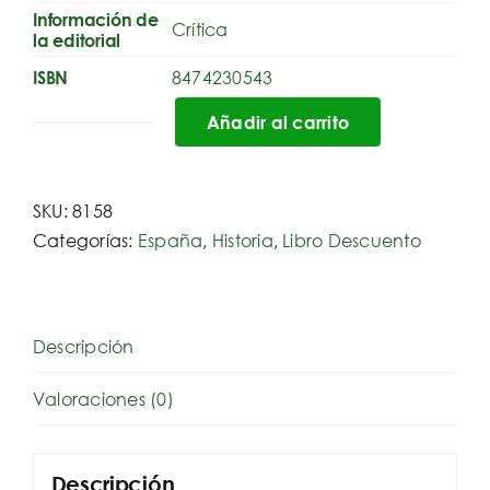
Información de
Crítica
la editorial
8474230543
ISBN
Añadir al carrito
Historia
de
España
SKU:
8158
cantidad
Categorías:
España
,
Historia
,
Libro Descuento
Descripción
Valoraciones (0)
Descripción