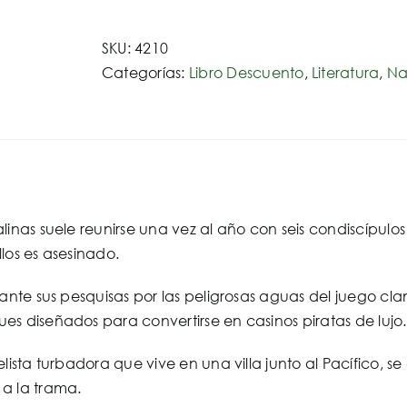
juego
cantidad
SKU:
4210
Categorías:
Libro Descuento
,
Literatura
,
Na
linas suele reunirse una vez al año con seis condiscípul
los es asesinado.
lante sus pesquisas por las peligrosas aguas del juego clan
s diseñados para convertirse en casinos piratas de lujo.
elista turbadora que vive en una villa junto al Pacífico,
a la trama.