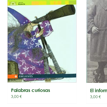
Palabras curiosas
El info
3,00
€
3,00
€