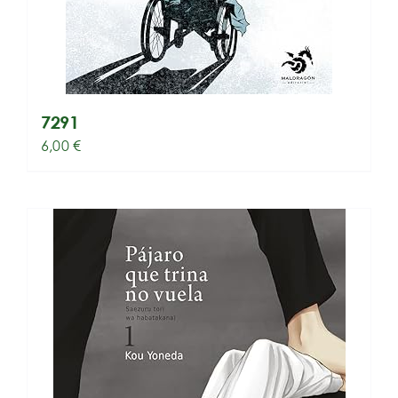
7291
6,00
€