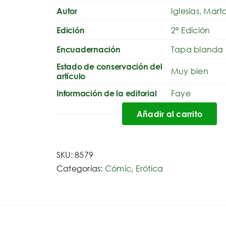
Iglesias, Mar
Autor
2ª Edición
Edición
Tapa blanda
Encuadernación
Estado de conservación del
Muy bien
artículo
Faye
Información de la editorial
Añadir al carrito
Rune
Maerchen:
1
SKU:
8579
cantidad
Categorías:
Cómic
,
Erótica