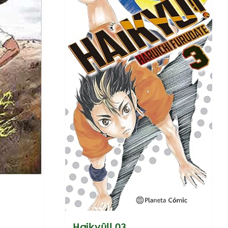
Haikyû!! 03