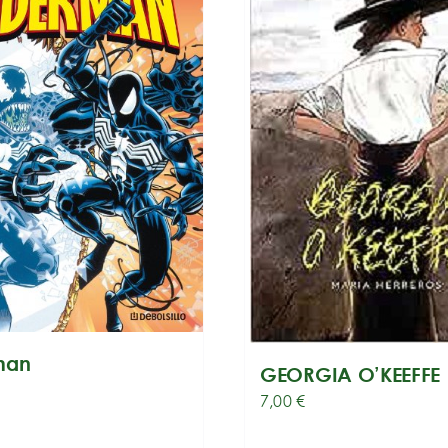
man
GEORGIA O’KEEFFE
7,00
€