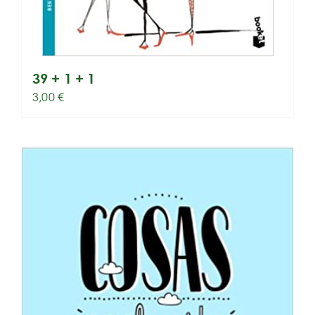
39 + 1 + 1
3,00
€