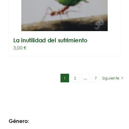
La inutilidad del sufrimiento
3,00
€
1
2
…
7
Siguiente
Género: