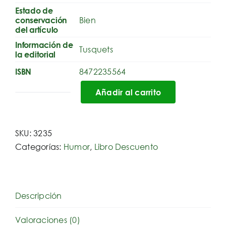
Estado de
Bien
conservación
del artículo
Información de
Tusquets
la editorial
8472235564
ISBN
Añadir al carrito
Cómo
acabar
de
SKU:
3235
una
Categorías:
Humor
,
Libro Descuento
vez
por
todas
con
Descripción
la
Valoraciones (0)
cultura