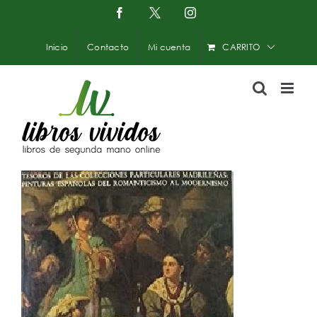
Saltar
Facebook
X
Instagram
-
al
Twitter
contenido
Inicio
Contacto
Mi cuenta
CARRITO