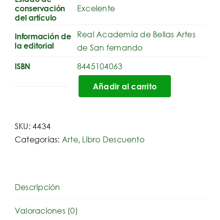
Excelente
conservación
del artículo
Real Academia de Bellas Artes
Información de
la editorial
de San fernando
8445104063
ISBN
Añadir al carrito
Tesoros
de
colecciones
SKU:
4434
particulares
Categorías:
Arte
,
Libro Descuento
madrileñas:
pinturas
españolas
del
Descripción
romanticismo
Valoraciones (0)
al