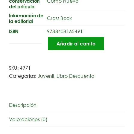
Como Nuevo
conservación
del artículo
Información de
Cross Book
la editorial
9788408165491
ISBN
Añadir al carrito
Tercero
sin
ascensor
SKU:
4971
cantidad
Categorías:
Juvenil
,
Libro Descuento
Descripción
Valoraciones (0)