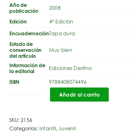
Año de
2008
publicación
4ª Edición
Edición
Tapa dura
Encuadernación
Estado de
Muy bien
conservación
del artículo
Información de
Ediciones Destino
la editorial
9788408074496
ISBN
Añadir al carrito
Stilton:
regreso
al
SKU:
2156
reino
Categorías:
Infantil
,
Juvenil
de