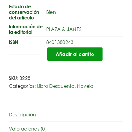
Estado de
Bien
conservación
del artículo
Información de
PLAZA & JANES
la editorial
8401380243
ISBN
Añadir al carrito
Quizá
nos
lleve
SKU:
3228
el
Categorías:
Libro Descuento
,
Novela
viento
al
infinito
cantidad
Descripción
Valoraciones (0)