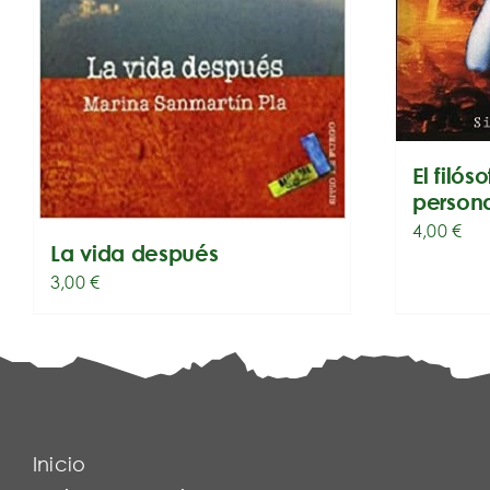
El filós
person
4,00
€
La vida después
3,00
€
Inicio