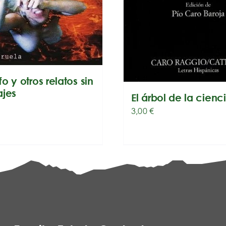
ofo y otros relatos sin
ajes
El árbol de la cienc
3,00
€