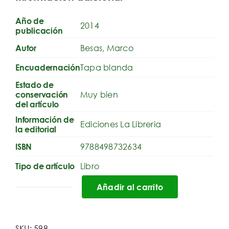
Año de
2014
publicación
Besas, Marco
Autor
Tapa blanda
Encuadernación
Estado de
Muy bien
conservación
del artículo
Información de
Ediciones La Libreria
la editorial
9788498732634
ISBN
Libro
Tipo de artículo
Añadir al carrito
Madrileños
ocultos:
Galería
SKU:
598