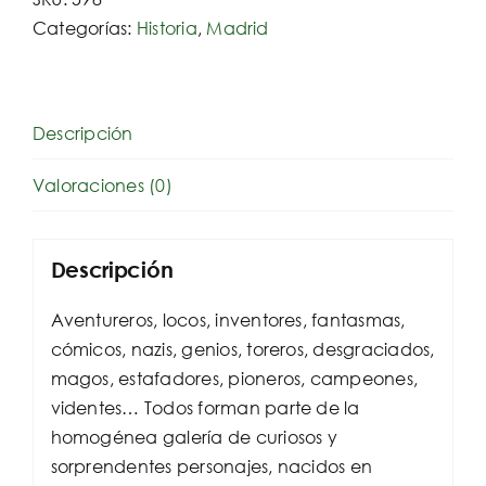
de
Categorías:
Historia
,
Madrid
personajes
olvidados
nacidos
en
Descripción
Madrid
Valoraciones (0)
cantidad
Descripción
Aventureros, locos, inventores, fantasmas,
cómicos, nazis, genios, toreros, desgraciados,
magos, estafadores, pioneros, campeones,
videntes… Todos forman parte de la
homogénea galería de curiosos y
sorprendentes personajes, nacidos en