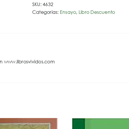
SKU:
4632
hermosos
Categorías:
Ensayo
,
Libro Descuento
cantidad
en www.librosvividos.com