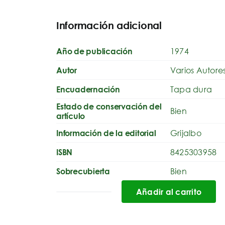
Información adicional
1974
Año de publicación
Varios Autore
Autor
Tapa dura
Encuadernación
Estado de conservación del
Bien
artículo
Grijalbo
Información de la editorial
8425303958
ISBN
Bien
Sobrecubierta
Añadir al carrito
Los
Gatos
más