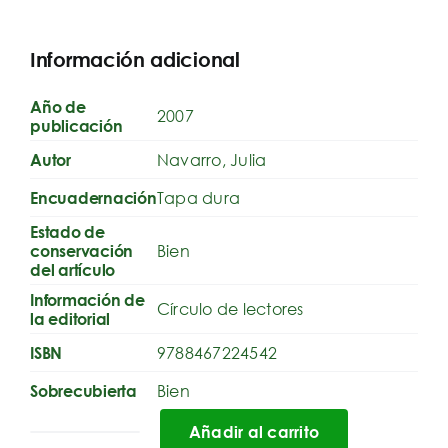
Información adicional
Año de
2007
publicación
Navarro, Julia
Autor
Tapa dura
Encuadernación
Estado de
Bien
conservación
del artículo
Información de
Círculo de lectores
la editorial
9788467224542
ISBN
Bien
Sobrecubierta
Añadir al carrito
La