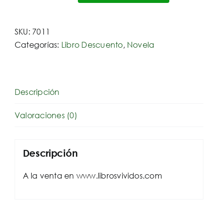
Sangre
de
SKU:
7011
los
Categorías:
Libro Descuento
,
Novela
Inocentes
cantidad
Descripción
Valoraciones (0)
Descripción
A la venta en www.librosvividos.com