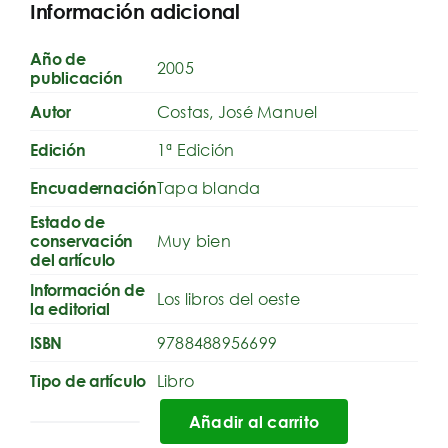
Información adicional
Año de
2005
publicación
Costas, José Manuel
Autor
1ª Edición
Edición
Tapa blanda
Encuadernación
Estado de
Muy bien
conservación
del artículo
Información de
Los libros del oeste
la editorial
9788488956699
ISBN
Libro
Tipo de artículo
Añadir al carrito
La