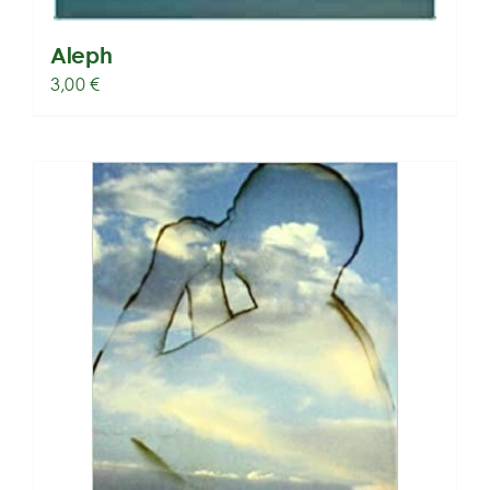
Aleph
3,00
€