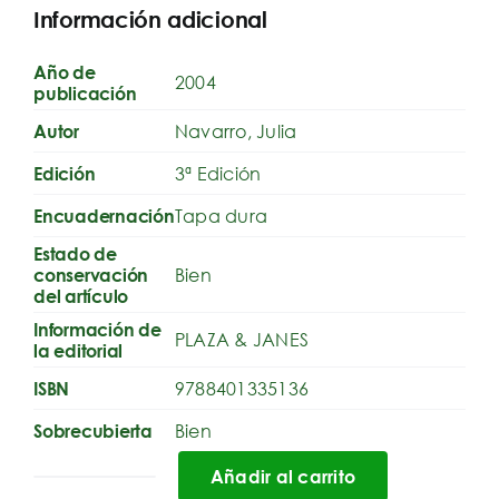
Información adicional
Año de
2004
publicación
Navarro, Julia
Autor
3ª Edición
Edición
Tapa dura
Encuadernación
Estado de
Bien
conservación
del artículo
Información de
PLAZA & JANES
la editorial
9788401335136
ISBN
Bien
Sobrecubierta
Añadir al carrito
La