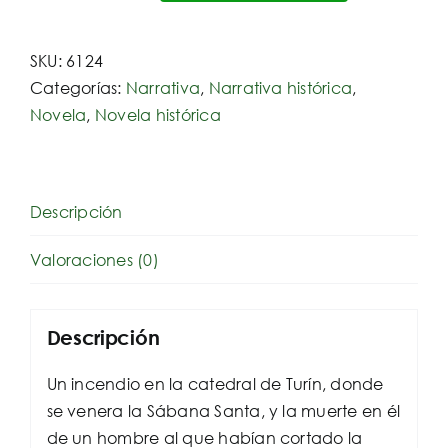
hermandad
de
SKU:
6124
la
Categorías:
Narrativa
,
Narrativa histórica
,
Sábana
Novela
,
Novela histórica
Santa
cantidad
Descripción
Valoraciones (0)
Descripción
Un incendio en la catedral de Turín, donde
se venera la Sábana Santa, y la muerte en él
de un hombre al que habían cortado la