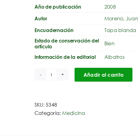
2008
Año de publicación
Moreno, Juan
Autor
Tapa blanda
Encuadernación
Estado de conservación del
Bien
artículo
Albatros
Información de la editorial
Añadir al carrito
La
enfermedad
depresiva,
conocer
SKU:
5348
y
Categoría:
Medicina
entender
la
depresion