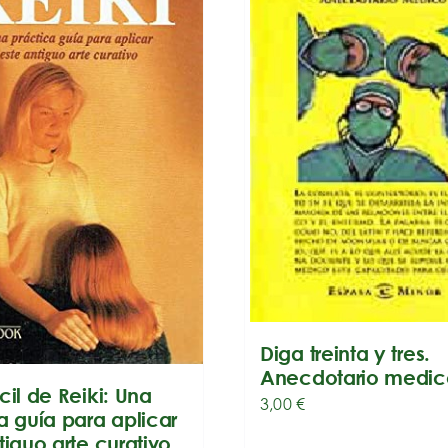
Diga treinta y tres.
Anecdotario medic
cil de Reiki: Una
3,00
€
a guía para aplicar
tiguo arte curativo