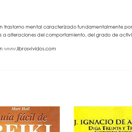
en
lenguaje
para
un trastorno mental caracterizado fundamentalmente por
todos
os a alteraciones del comportamiento, del grado de acti
cantidad
en www.librosvividos.com