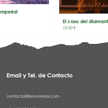
imperial
El caso del diaman
10,00
€
Email y Tel. de Contacto
contacto@librosvividos.com