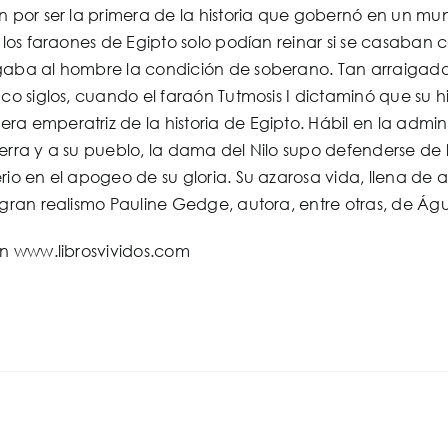
én por ser la primera de la historia que gobernó en un 
, los faraones de Egipto solo podían reinar si se casaban
gaba al hombre la condición de soberano. Tan arraigad
nco siglos, cuando el faraón Tutmosis I dictaminó que su 
a emperatriz de la historia de Egipto. Hábil en la admini
erra y a su pueblo, la dama del Nilo supo defenderse de l
rio en el apogeo de su gloria. Su azarosa vida, llena de ap
 gran realismo Pauline Gedge, autora, entre otras, de Ág
en www.librosvividos.com