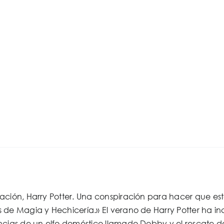
ción, Harry Potter. Una conspiración para hacer que est
de Magia y Hechicería.» El verano de Harry Potter ha inc
ncias de un elfo doméstico llamado Dobby y el rescate d