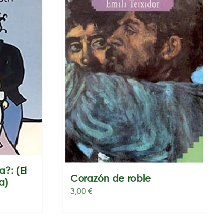
?: (El
Corazón de roble
a)
3,00
€