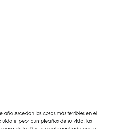
e año sucedan las cosas más terribles en el
luido el peor cumpleaños de su vida, las
e casa de los Dursley protagonizado por su