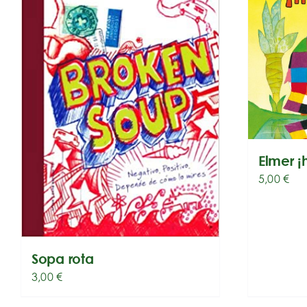
Elmer ¡
5,00
€
Sopa rota
3,00
€