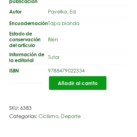
publicación
Pavelka, Ed
Autor
Tapa blanda
Encuadernación
Estado de
Bien
conservación
del artículo
Información de
Tutor
la editorial
9788479022334
ISBN
Añadir al carrito
Guía
maestra
del
SKU:
6383
Ciclismo
Categorías:
Ciclismo
,
Deporte
en
Ruta
cantidad