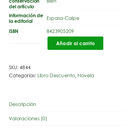
Bien
conservación
del artículo
Información de
Espasa-Calpe
la editorial
8423905209
ISBN
Añadir al carrito
Gerifaltes
De
Antaño
SKU:
4844
cantidad
Categorías:
Libro Descuento
,
Novela
Descripción
Valoraciones (0)