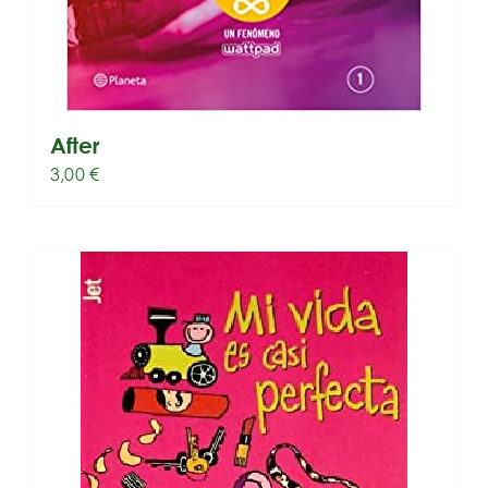
After
3,00
€