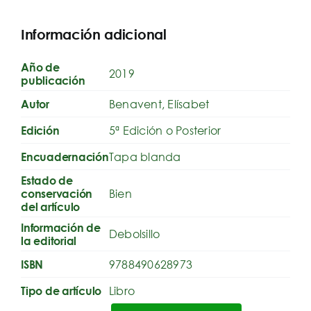
Información adicional
Año de
2019
publicación
Benavent, Elísabet
Autor
5ª Edición o Posterior
Edición
Tapa blanda
Encuadernación
Estado de
Bien
conservación
del artículo
Información de
Debolsillo
la editorial
9788490628973
ISBN
Libro
Tipo de artículo