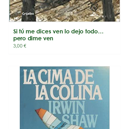
Si tú me dices ven lo dejo todo…
pero dime ven
3,00
€