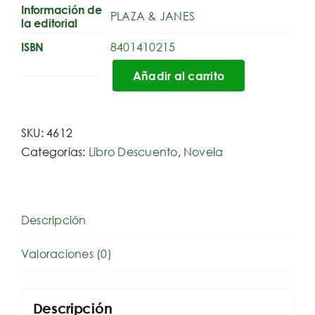
Información de
PLAZA & JANES
la editorial
8401410215
ISBN
Añadir al carrito
El
tercer
Reich
SKU:
4612
cantidad
Categorías:
Libro Descuento
,
Novela
Descripción
Valoraciones (0)
Descripción