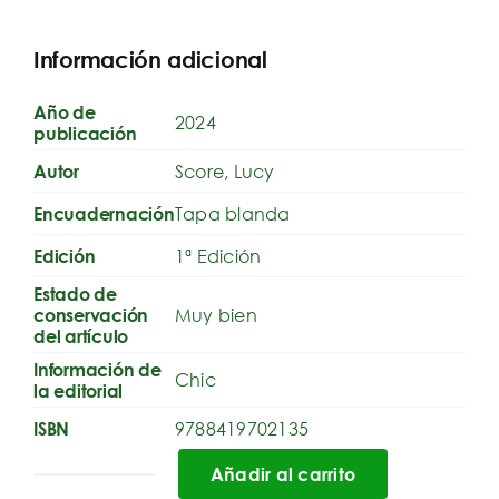
Información adicional
Año de
2024
publicación
Score, Lucy
Autor
Tapa blanda
Encuadernación
1ª Edición
Edición
Estado de
Muy bien
conservación
del artículo
Información de
Chic
la editorial
9788419702135
ISBN
Añadir al carrito
El