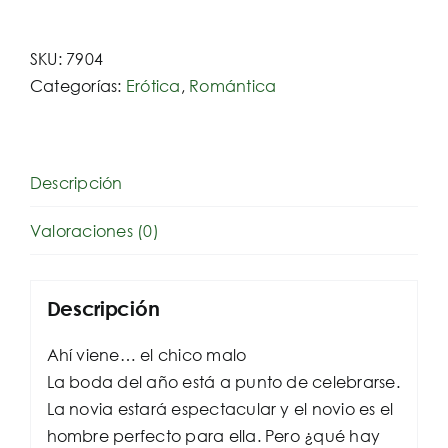
peor
hombre
SKU:
7904
de
Categorías:
Erótica
,
Romántica
mi
vida
cantidad
Descripción
Valoraciones (0)
Descripción
Ahí viene… el chico malo
La boda del año está a punto de celebrarse.
La novia estará espectacular y el novio es el
hombre perfecto para ella. Pero ¿qué hay