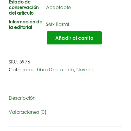
Estado de
Aceptable
conservación
del artículo
Información de
Seix Barral
la editorial
Añadir al carrito
El
pan
de
SKU:
5976
los
Categorías:
Libro Descuento
,
Novela
años
mozos
cantidad
Descripción
Valoraciones (0)