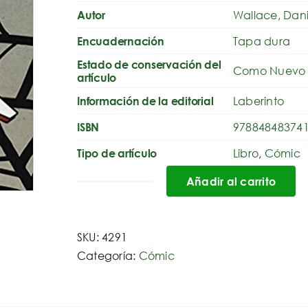
Wallace, Dani
Autor
Tapa dura
Encuadernación
Estado de conservación del
Como Nuevo
artículo
Laberinto
Información de la editorial
97884848374
ISBN
Libro
,
Cómic
Tipo de artículo
Añadir al carrito
El
Mundo
Según
SKU:
4291
Spiderman:
Categoría:
Cómic
1
(Marvel)
cantidad