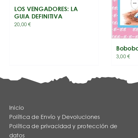
LOS VENGADORES: LA
GUIA DEFINITIVA
20,00
€
Bobobo
3,00
€
Inicio
Política de Envío y Devoluciones
Política de privacidad y protección de
datos