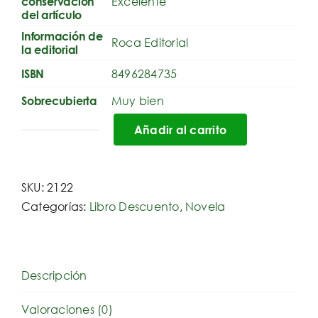
Excelente
conservación
del artículo
Información de
Roca Editorial
la editorial
8496284735
ISBN
Muy bien
Sobrecubierta
Añadir al carrito
El
Grupo
de
SKU:
2122
lectura
Categorías:
Libro Descuento
,
Novela
cantidad
Descripción
Valoraciones (0)