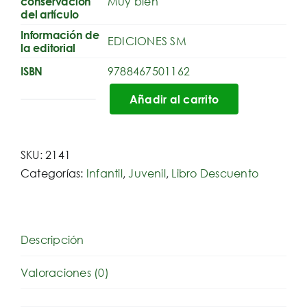
Muy bien
conservación
del artículo
Información de
EDICIONES SM
la editorial
9788467501162
ISBN
Añadir al carrito
El
cuaderno
secreto
SKU:
2141
cantidad
Categorías:
Infantil
,
Juvenil
,
Libro Descuento
Descripción
Valoraciones (0)