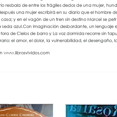
io resbala de entre los frágiles dedos de una mujer, hundié
espués una mujer escribirá en su diario que el hombre d
asa; y en el vagón de un tren sin destino Marcel se petrif
e seda azul.Con imaginación desbordante, un lenguaje e
autora de Cielos de barro y La voz dormida recorre sin ta
erario: el amor, el dolor, la vulnerabilidad, el desengaño, 
en www.librosvividos.com