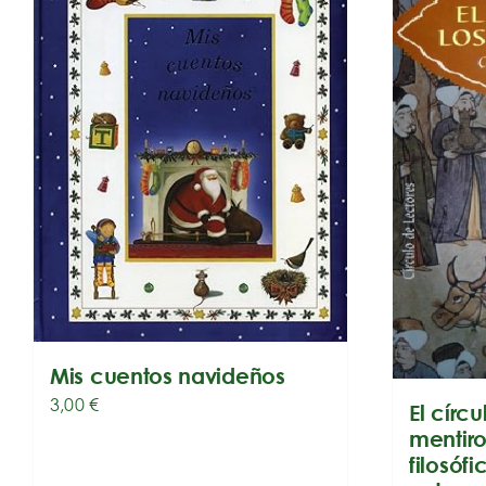
Mis cuentos navideños
3,00
€
El círcu
mentiro
filosóf