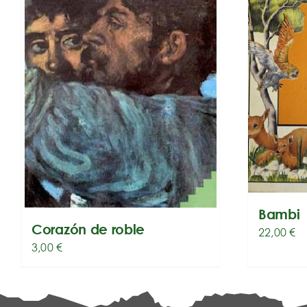
Bambi
Corazón de roble
22,00
€
3,00
€