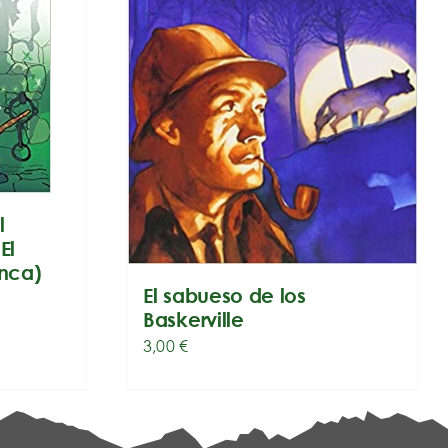
l
El
nca)
El sabueso de los
Baskerville
3,00
€