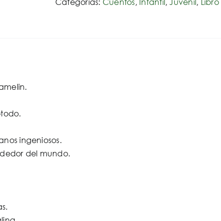
Categorías:
Cuentos
,
Infantil
,
Juvenil
,
Libr
hamelin.
otodo.
anos ingeniosos.
rededor del mundo.
as.
lina.