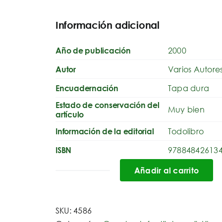
Información adicional
2000
Año de publicación
Varios Autore
Autor
Tapa dura
Encuadernación
Estado de conservación del
Muy bien
artículo
Todolibro
Información de la editorial
97884842613
ISBN
Añadir al carrito
Cuentos
de
Perrault
SKU:
4586
cantidad