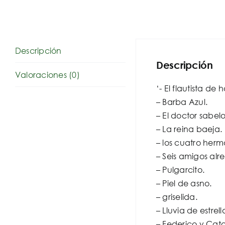
Descripción
Descripción
Valoraciones (0)
‘- El flautista de 
– Barba Azul.
– El doctor sabel
– La reina baeja.
– los cuatro herm
– Seis amigos al
– Pulgarcito.
– Piel de asno.
– griselida.
– Lluvia de estrell
– Federico y Cata