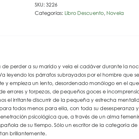
SKU:
3226
MARIO
Categorías:
Libro Descuento
,
Novela
cantidad
e perder a su marido y vela el cadáver durante la noche.
 Va leyendo los párrafos subrayados por el hombre que s
nte y empieza un lento, desordenado monólogo en el que 
 de errores y torpezas, de pequeños goces e incompren
s el irritante discurrir de la pequeña y estrecha mental
para todos menos para ella, con toda su desesperanza y 
enetración psicológica que, a través de un alma femenin
pañola de su tiempo. Sólo un escritor de la categoría de 
 tan brillantemente.