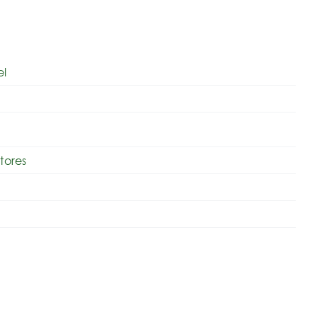
el
tores