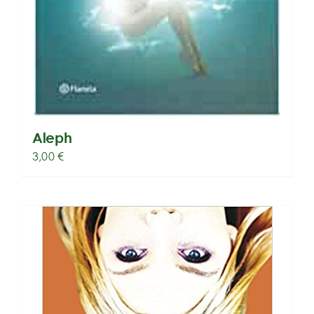
Aleph
3,00
€