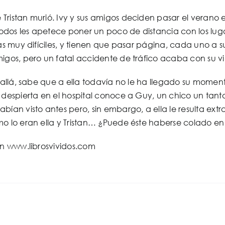
Tristan murió. Ivy y sus amigos deciden pasar el verano 
 todos les apetece poner un poco de distancia con los lu
ías muy difíciles, y tienen que pasar página, cada uno a 
migos, pero un fatal accidente de tráfico acaba con su 
s allá, sabe que a ella todavía no le ha llegado su mome
 despierta en el hospital conoce a Guy, un chico un tant
bían visto antes pero, sin embargo, a ella le resulta ex
mo lo eran ella y Tristan… ¿Puede éste haberse colado e
en www.librosvividos.com