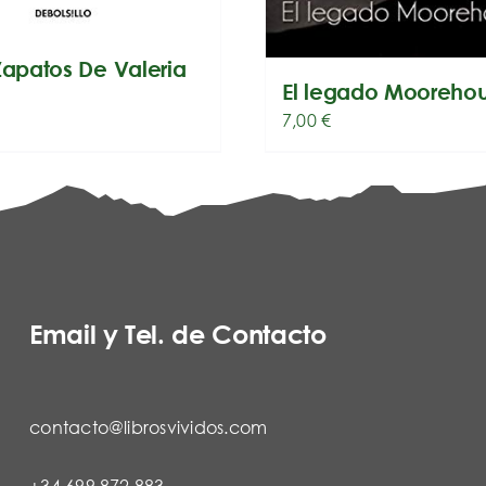
Zapatos De Valeria
El legado Mooreho
7,00
€
Email y Tel. de Contacto
contacto@librosvividos.com
+34 699 872 883