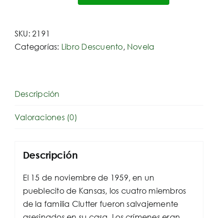
sangre
fria
SKU:
2191
cantidad
Categorías:
Libro Descuento
,
Novela
Descripción
Valoraciones (0)
Descripción
El 15 de noviembre de 1959, en un
pueblecito de Kansas, los cuatro miembros
de la familia Clutter fueron salvajemente
asesinados en su casa. Los crímenes eran,