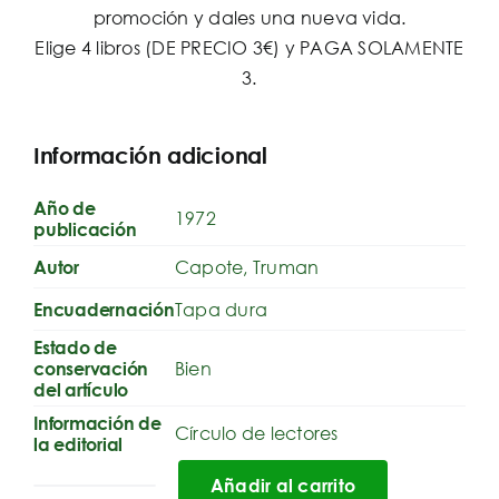
promoción y dales una nueva vida.
Elige 4 libros (DE PRECIO 3€) y PAGA SOLAMENTE
3.
Información adicional
Año de
1972
publicación
Capote, Truman
Autor
Tapa dura
Encuadernación
Estado de
Bien
conservación
del artículo
Información de
Círculo de lectores
la editorial
Añadir al carrito
A