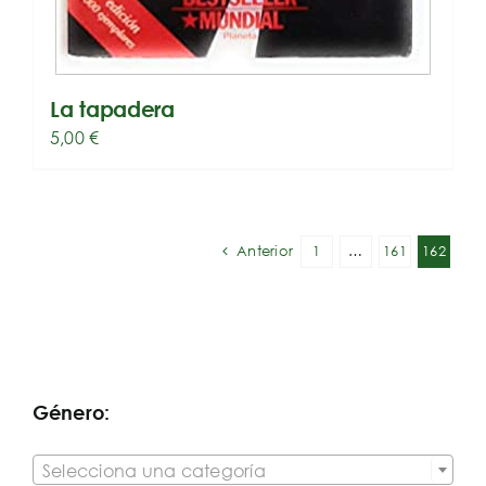
La tapadera
5,00
€
Anterior
1
…
161
162
Género:

Selecciona una categoría