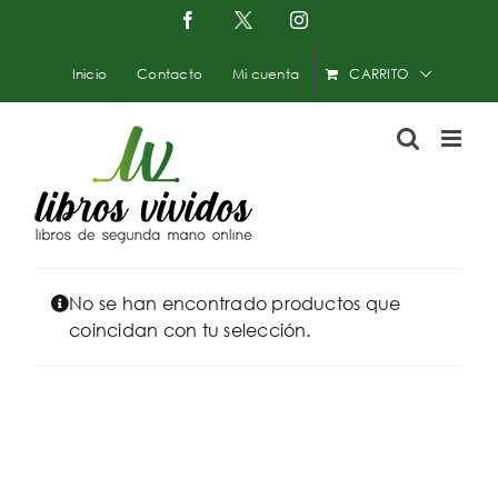
Saltar
Facebook
X
Instagram
-
al
Twitter
contenido
Inicio
Contacto
Mi cuenta
CARRITO
No se han encontrado productos que
coincidan con tu selección.