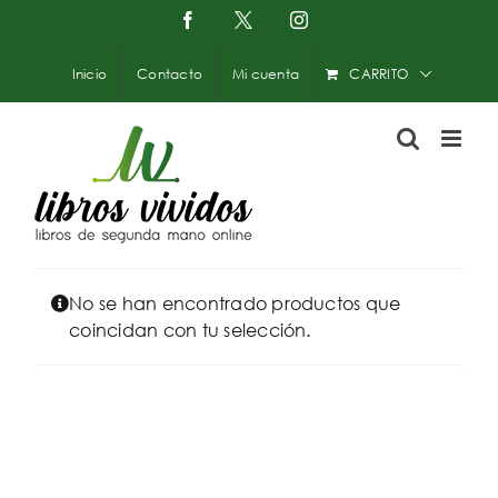
Saltar
Facebook
X
Instagram
-
al
Twitter
contenido
Inicio
Contacto
Mi cuenta
CARRITO
No se han encontrado productos que
coincidan con tu selección.