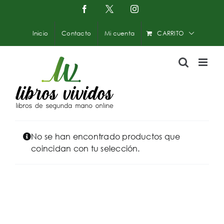
Saltar
Facebook
X
Instagram
-
al
Twitter
contenido
Inicio
Contacto
Mi cuenta
CARRITO
No se han encontrado productos que
coincidan con tu selección.